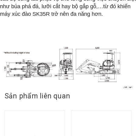
như búa phá đá, lưỡi cắt hay bộ gắp gỗ,…từ đó khiến
máy xúc đào SK35R trở nên đa năng hơn.
Sản phẩm liên quan