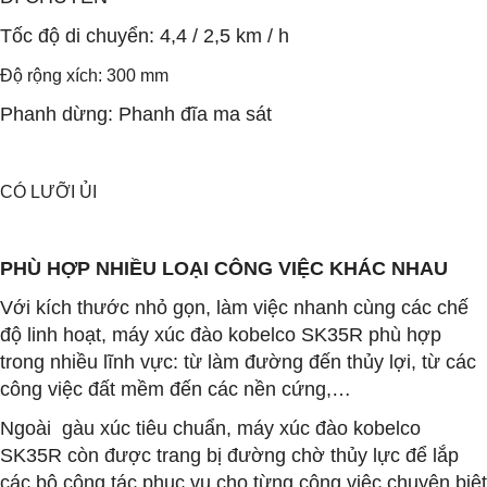
Tốc độ di chuyển: 4,4 / 2,5 km / h
Độ rộng xích: 300 mm
Phanh dừng: Phanh đĩa ma sát
CÓ LƯỠI ỦI
PHÙ HỢP NHIỀU LOẠI CÔNG VIỆC KHÁC NHAU
Với kích thước nhỏ gọn, làm việc nhanh cùng các chế
độ linh hoạt, máy xúc đào kobelco SK35R phù hợp
trong nhiều lĩnh vực: từ làm đường đến thủy lợi, từ các
công việc đất mềm đến các nền cứng,…
Ngoài gàu xúc tiêu chuẩn, máy xúc đào kobelco
SK35R còn được trang bị đường chờ thủy lực để lắp
các bộ công tác phục vụ cho từng công việc chuyên biệt