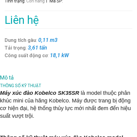
|
Tình trạng:
Còn hàng
Mã SP:
Liên hệ
0,11 m3
Dung tích gàu
:
3,61 tấn
Tải trọng
:
18,1 kW
Công suất động cơ
:
Mô tả
THÔNG SỐ KỸ THUẬT
Máy xúc đào Kobelco SK35SR
là model thuộc phân
khúc mini của hãng Kobelco. Máy được trang bị động
cơ hiện đại, hệ thống thủy lực mới nhất đem đến hiệu
suất vượt trội.