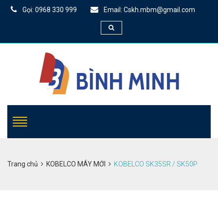
Gọi: 0968 330 999
Email: Cskh.mbm@gmail.com
Trang chủ
KOBELCO MÁY MỚI
KOBELCO SK35SR / SK50P