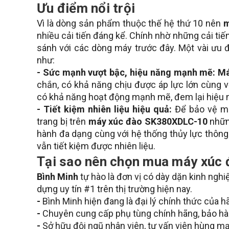
Ưu điểm nổi trội
Vì là dòng sản phẩm thuộc thế hệ thứ 10 nên
m
nhiều cải tiến đáng kể. Chính nhờ những cải tiế
sánh với các dòng máy trước đây. Một vài ưu
như:
- Sức mạnh vượt bậc, hiệu năng mạnh mẽ: 
chắn, có khả năng chịu được áp lực lớn cùng
có khả năng hoạt động mạnh mẽ, đem lại hiệu nă
- Tiết kiệm nhiên liệu hiệu quả:
Để bảo vệ mô
trang bị trên
máy xúc đào SK380XDLC-10
những
hành đa dạng cùng với hệ thống thủy lực thông
vẫn tiết kiệm được nhiên liệu.
Tại sao nên chọn mua máy xúc 
Bình Minh
tự hào là đơn vị có dày dặn kinh nghi
dựng uy tín #1 trên thị trường hiện nay.
-
Bình Minh hiện đang là đại lý chính thức của 
-
Chuyên cung cấp phụ tùng chính hãng, bảo hà
-
Sở hữu đội ngũ nhân viên, tư vấn viên hùng mạn