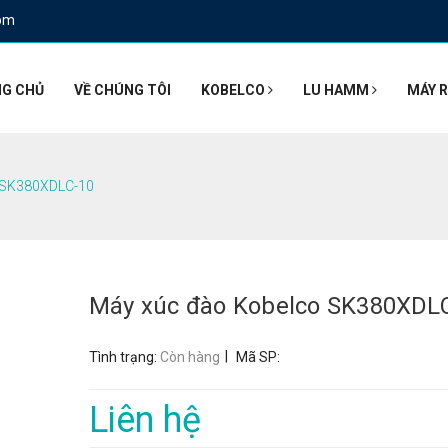
om
G CHỦ
VỀ CHÚNG TÔI
KOBELCO
LU HAMM
MÁY R
 SK380XDLC-10
Máy xúc đào Kobelco SK380XDL
|
Tình trạng:
Còn hàng
Mã SP:
Liên hệ