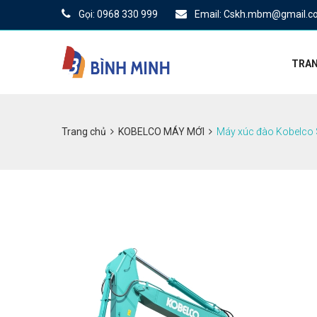
Gọi: 0968 330 999
Email: Cskh.mbm@gmail.c
TRAN
Trang chủ
KOBELCO MÁY MỚI
Máy xúc đào Kobelco