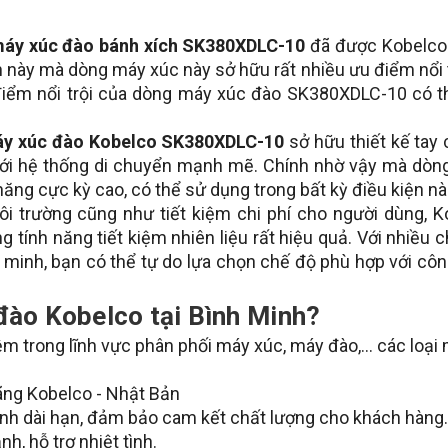
áy xúc đào bánh xích SK380XDLC-10
đã được Kobelco
n này mà dòng máy xúc này sở hữu rất nhiều ưu điểm nổi t
 điểm nổi trội của dòng máy xúc đào SK380XDLC-10 có t
Máy xúc đào Kobelco SK380XDLC-10
sở hữu thiết kế tay
 với hệ thống di chuyển mạnh mẽ. Chính nhờ vậy mà dòn
ng cực kỳ cao, có thể sử dụng trong bất kỳ điều kiện nà
i trường cũng như tiết kiệm chi phí cho người dùng, K
 tính năng tiết kiệm nhiên liệu rất hiệu quả. Với nhiều 
 minh, bạn có thể tự do lựa chọn chế độ phù hợp với cô
đào Kobelco tại Bình Minh?
ệm trong lĩnh vực phân phối máy xúc, máy đào,... các loại
hãng Kobelco - Nhật Bản
nh dài hạn, đảm bảo cam kết chất lượng cho khách hàng.
h, hỗ trợ nhiệt tình.