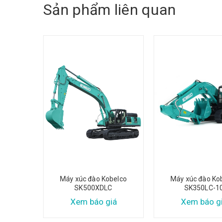
Sản phẩm liên quan
belco
Máy xúc đào Kobelco
Máy xúc đào Ko
10
SK500XDLC
SK350LC-1
iá
Xem báo giá
Xem báo g