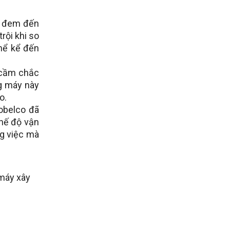
 đem đến
rội khi so
hể kể đến
 cầm chắc
g máy này
o.
obelco đã
chế độ vận
ng việc mà
 máy xây