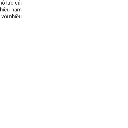
ỗ lực cải
nhiều năm
0
với nhiều