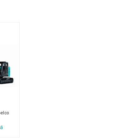
belco
Máy xúc đào Kobelco
0
SK210LC-10
á
Xem báo giá