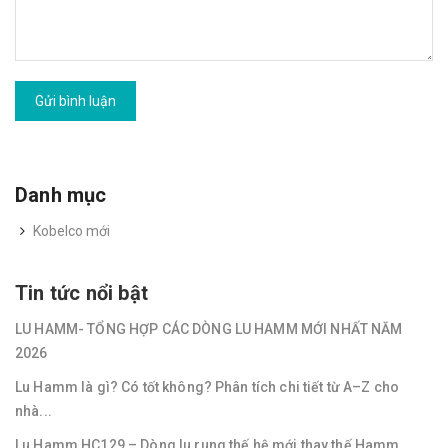
Gửi bình luận
Danh mục
Kobelco mới
Tin tức nổi bật
LU HAMM- TỔNG HỢP CÁC DÒNG LU HAMM MỚI NHẤT NĂM
2026
Lu Hamm là gì? Có tốt không? Phân tích chi tiết từ A–Z cho
nhà...
Lu Hamm HC129 – Dòng lu rung thế hệ mới thay thế Hamm