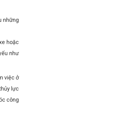
u những
 xe hoặc
 yếu như
m việc ở
thủy lực
móc công