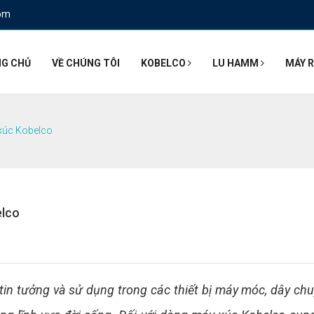
om
G CHỦ
VỀ CHÚNG TÔI
KOBELCO
LU HAMM
MÁY R
 xúc Kobelco
elco
tin tưởng và sử dụng trong các thiết bị máy móc, dây ch