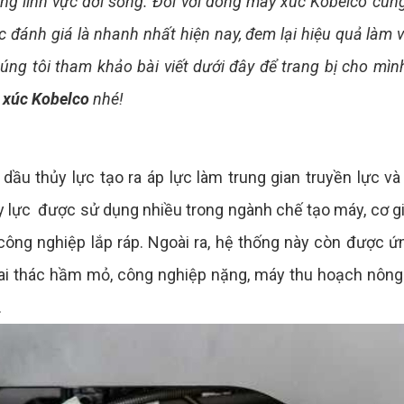
ng lĩnh vực đời sống. Đối với dòng máy xúc Kobelco cung
 đánh giá là nhanh nhất hiện nay, đem lại hiệu quả làm v
úng tôi tham khảo bài viết dưới đây để trang bị cho mì
 xúc Kobelco
nhé!
dầu thủy lực tạo ra áp lực làm trung gian truyền lực v
lực được sử dụng nhiều trong ngành chế tạo máy, cơ gi
công nghiệp lắp ráp. Ngoài ra, hệ thống này còn được ứ
hai thác hầm mỏ, công nghiệp nặng, máy thu hoạch nông
.