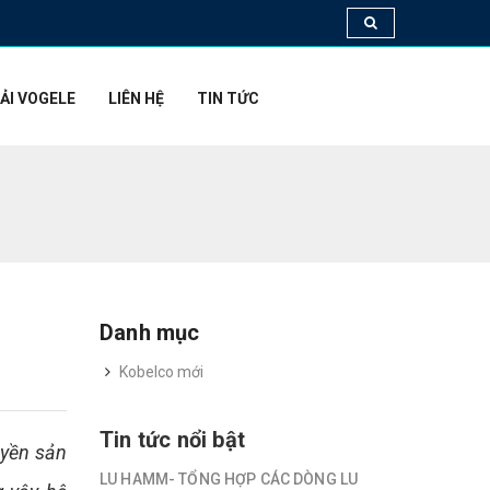
ẢI VOGELE
LIÊN HỆ
TIN TỨC
Danh mục
Kobelco mới
Tin tức nổi bật
uyền sản
LU HAMM- TỔNG HỢP CÁC DÒNG LU