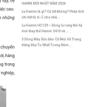
 vậy, hệ
HAMM MỚI NHẤT NĂM 2026
iệc cao.
Lu Hamm là gì? Có tốt không? Phân tích
nh những
chi tiết từ A–Z cho nhà...
Lu Hamm HC129 – Dòng lu rung thế hệ
mới thay thế Hamm 3410 và...
3 Dòng Máy Xúc Đào Cỡ Nhỏ Và Trung
Đáng Đầu Tư Nhất Trong Năm...
à chuyển
ới, hàng
ng trong
 nghiệp,