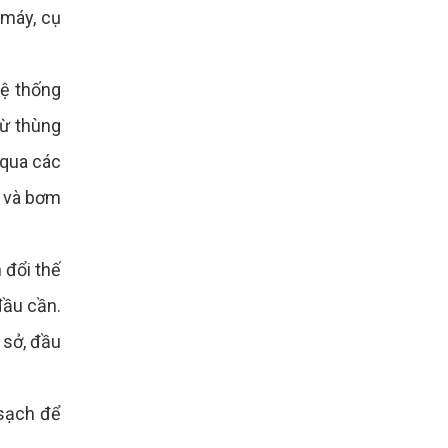
 máy, cụ
hệ thống
từ thùng
 qua các
g và bơm
 đổi thế
đầu cần.
 sở, đầu
 sạch để