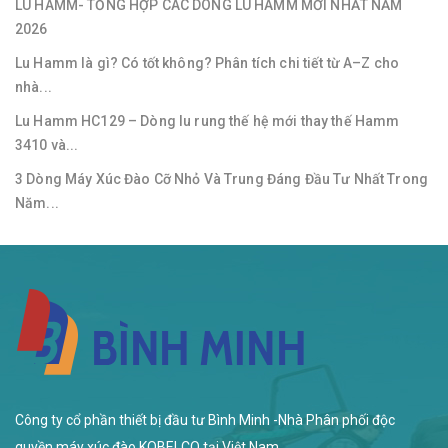
LU HAMM- TỔNG HỢP CÁC DÒNG LU HAMM MỚI NHẤT NĂM
2026
Lu Hamm là gì? Có tốt không? Phân tích chi tiết từ A–Z cho
nhà...
Lu Hamm HC129 – Dòng lu rung thế hệ mới thay thế Hamm
3410 và...
3 Dòng Máy Xúc Đào Cỡ Nhỏ Và Trung Đáng Đầu Tư Nhất Trong
Năm...
Công ty cổ phần thiết bị đầu tư Bình Minh -Nhà Phân phối độc
quyền máy xúc đào KOBELCO tại Việt Nam