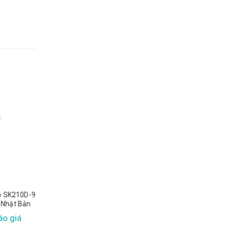
10D-9
Máy Xúc Đào Sk200-9
Máy Xúc Đào Kob
 Bản
Nhật Bản
SK200-8 Nhật 
á
Xem báo giá
Xem báo gi