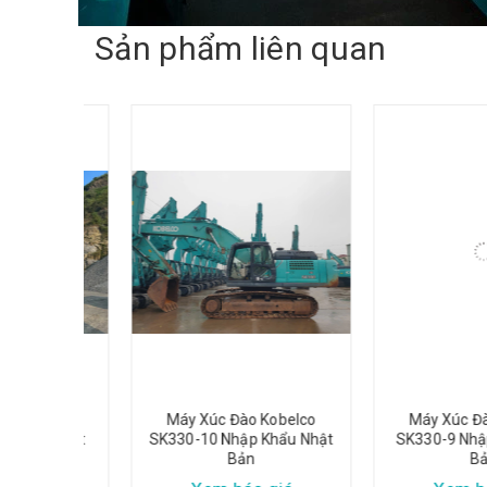
Sản phẩm liên quan
belco
Máy Xúc Đào Kobelco
Máy Xúc Đào Ko
ẩu Nhật
SK330-10 Nhập Khẩu Nhật
SK330-9 Nhập Kh
Bản
Bản