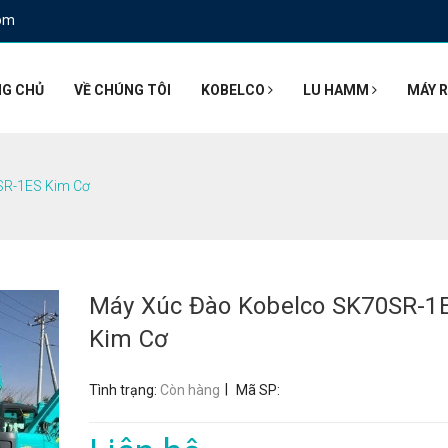
om
G CHỦ
VỀ CHÚNG TÔI
KOBELCO
LU HAMM
MÁY R
SR-1ES Kim Cơ
Máy Xúc Đào Kobelco SK70SR-1
Kim Cơ
|
Tình trạng:
Còn hàng
Mã SP: