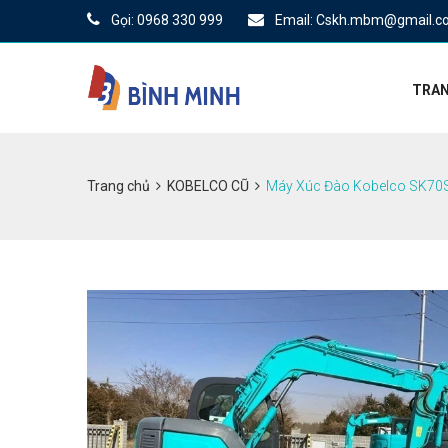
Gọi: 0968 330 999
Email: Cskh.mbm@gmail.c
TRAN
Trang chủ
KOBELCO CŨ
Máy Xúc Đào Kobelco SK70