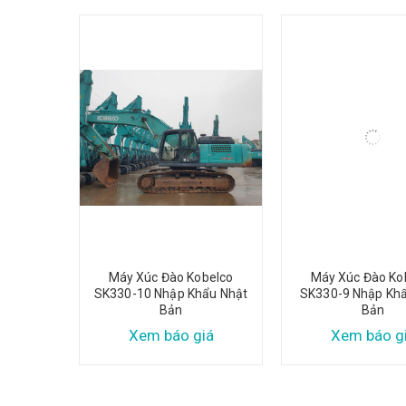
belco
Máy Xúc Đào Kobelco
Máy Xúc Đào Ko
ẩu Nhật
SK330-10 Nhập Khẩu Nhật
SK330-9 Nhập Kh
Bản
Bản
iá
Xem báo giá
Xem báo g