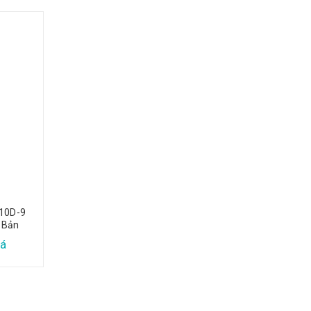
10D-9
Máy Xúc Đào Sk200-9
Máy Xúc Đào Kob
 Bản
Nhật Bản
SK200-8 Nhật 
á
Xem báo giá
Xem báo gi