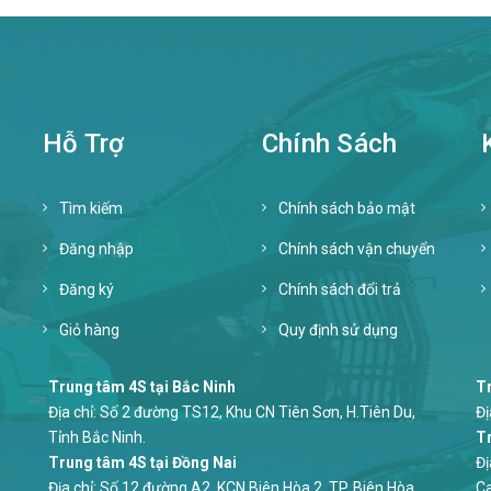
Hỗ Trợ
Chính Sách
Tìm kiếm
Chính sách bảo mật
Đăng nhập
Chính sách vận chuyển
Đăng ký
Chính sách đổi trả
Giỏ hàng
Quy định sử dụng
Trung tâm 4S tại Bắc Ninh
Tr
Địa chỉ: Số 2 đường TS12, Khu CN Tiên Sơn, H.Tiên Du,
Đị
Tỉnh Bắc Ninh.
Tr
Trung tâm 4S tại Đồng Nai
Đị
Địa chỉ: Số 12 đường A2, KCN Biên Hòa 2, TP. Biên Hòa,
Ca