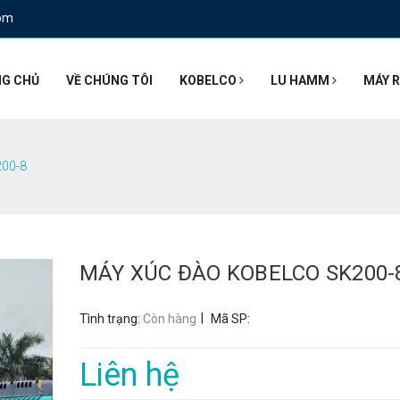
om
G CHỦ
VỀ CHÚNG TÔI
KOBELCO
LU HAMM
MÁY R
00-8
MÁY XÚC ĐÀO KOBELCO SK200-
|
Tình trạng:
Còn hàng
Mã SP:
Liên hệ