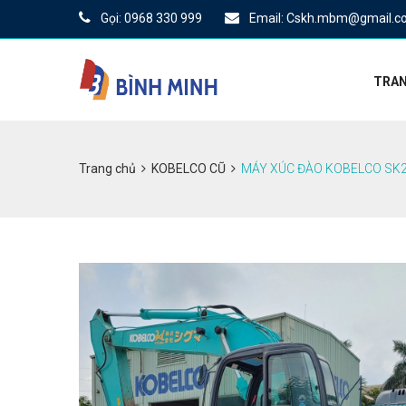
Gọi: 0968 330 999
Email: Cskh.mbm@gmail.c
TRAN
Trang chủ
KOBELCO CŨ
MÁY XÚC ĐÀO KOBELCO SK2