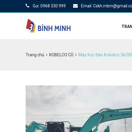
Gọi: 0968 330 999
Email: Cskh.mbm@gmail.c
TRAN
Trang chủ
KOBELCO CŨ
Máy Xúc Đào Kobelco Sk200