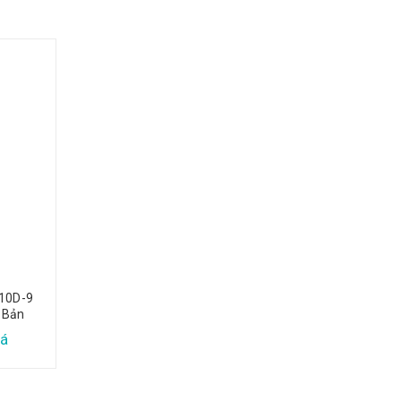
10D-9
Máy Xúc Đào Sk200-9
Máy Xúc Đào Kob
 Bản
Nhật Bản
SK200-8 Nhật 
á
Xem báo giá
Xem báo gi