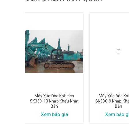
belco
Máy Xúc Đào Kobelco
Máy Xúc Đào Ko
ẩu Nhật
SK330-10 Nhập Khẩu Nhật
SK330-9 Nhập Kh
Bản
Bản
iá
Xem báo giá
Xem báo g