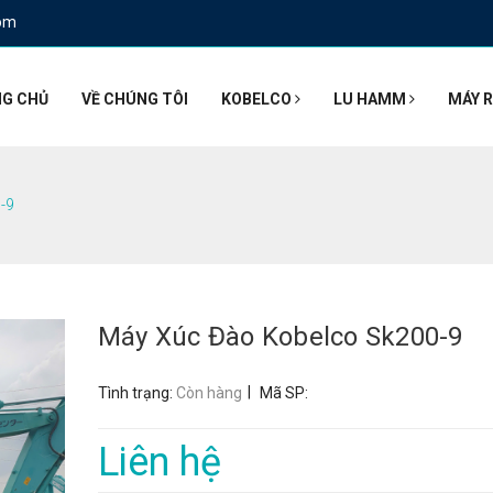
om
G CHỦ
VỀ CHÚNG TÔI
KOBELCO
LU HAMM
MÁY R
-9
Máy Xúc Đào Kobelco Sk200-9
|
Tình trạng:
Còn hàng
Mã SP:
Liên hệ